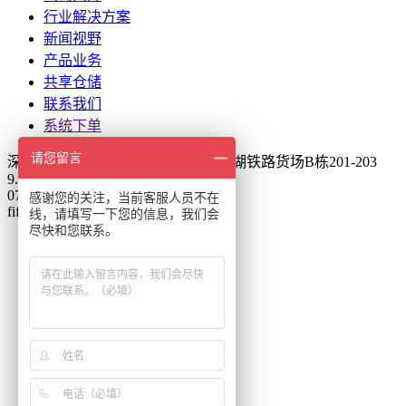
行业解决方案
新闻视野
产品业务
共享仓储
联系我们
系统下单
请您留言
深圳市龙岗区平湖街道振业路1号平湖铁路货场B栋201-203
9.00 AM - 6:00PM
0755-83848878
感谢您的关注，当前客服人员不在
fifi.su@sinorailways.com
线，请填写一下您的信息，我们会
尽快和您联系。
全国统一热线：
0755-83848878
询价下单